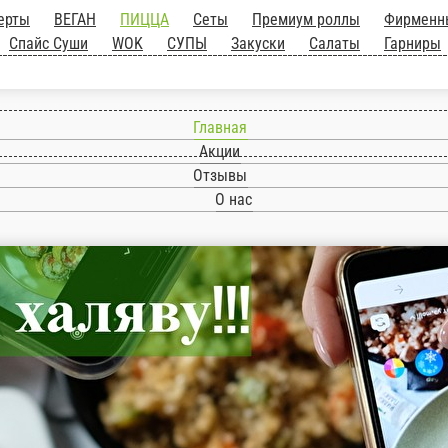
Десерты
ВЕГАН
ПИЦЦА
Сеты
Премиум рол
е роллы
Онигири
Суши
Спайс
Гарниры
СОУСЫ
Напитки
Главная
Акции
Отзывы
О нас