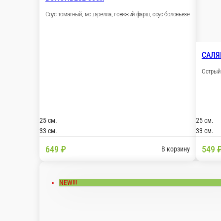
БОЛОНЬЕЗЕ 33см
Соус томатный, моцарелла, говяжий фарш, соус 
25 см.
33 см.
649 ₽
В
NEW!!!