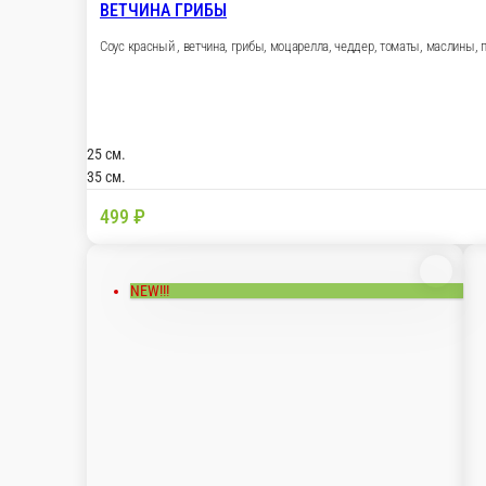
СЛИВОЧНЫЙ ЛОСОСЬ
Лосось, креветки тигровые, соус сливочный, моц
25 см.
33 см.
699 ₽