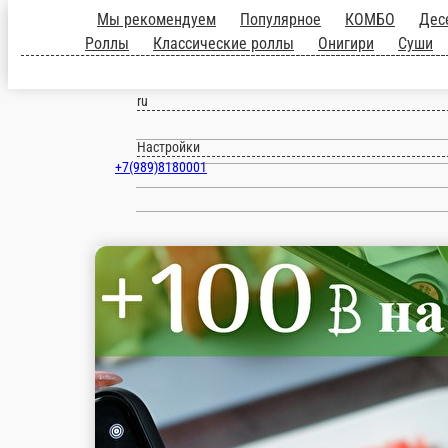
Мы рекомендуем
Популярное
КОМБО
роллы
Запечённые Роллы
Классически
Армавир
Суши
WOK
СУПЫ
Закуски
Салаты
ru
Настройки
+7(989)8180001