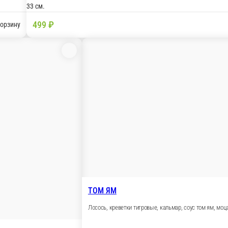
сочная курочка , халапеньо , лук , прованские травы
В корзину