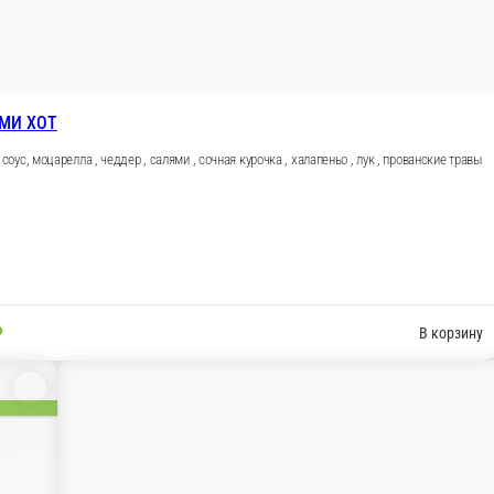
болоньезе
 корзину