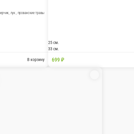
арелла, сыр сливочный, черри
В корзину