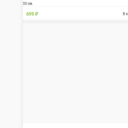
Острый соус, моцарелла , чеддер , салями , 
25 см.
33 см.
549 ₽
NEW!!!