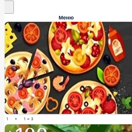
Меню
1 + 1=3