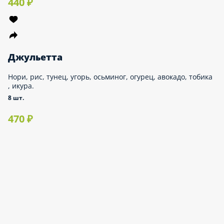
8 шт.
490 ₽
Милан
Рис, нори, сыр, кальмар, вареные креветки, водоросли чука,
ореховый соус, кунжут