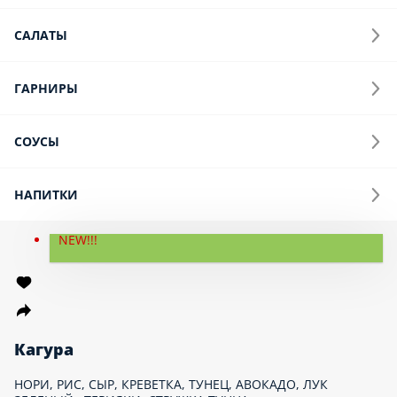
Онигири
Суши
Спайс Суши