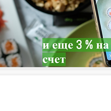
еты
Премиум роллы
Фирменные роллы
Горячие роллы
Запечённые
СЬ, ИКРА ЛОСОСЕВАЯ