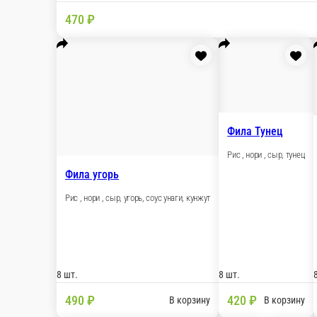
Калифорния копченный лосось
Нори, рис, сыр, слабосоленный лосось, огурец, тобика.
8 шт.
430 ₽
В корзину
Калифорния тунец
Нори, рис, сыр, тунец, огурец, икра масага.
8 шт.
390 ₽
В корзину
Калифорния краб
Нори, рис, сыр, снежный краб, огурец, икра масага.