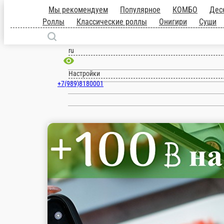
Армавир
ru
Настройки
+7(989)8180001
Главная
Акции
Отзывы
О нас
10 ₽
мин. сумма заказа
200 ₽
стоим. доставки
от
900 ₽
беспл. доставка