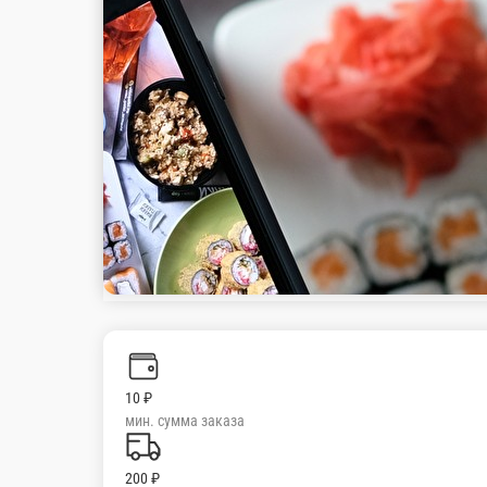
Мы рекомендуем
Популярное
КОМБО
Десерты
ВЕГАН
ПИЦЦА
С
Суши
WOK
СУПЫ
Закуски
Салаты
Гарниры
СОУСЫ
Напитки
NEW!!!
NEW!!!
Снежный лосось
НОРИ, РИС, СНЕЖНЫЙ КРАБ, МАЙОНЕЗ, ОГУРЕЦ, ЛОСО
8 шт.
550 ₽
В корзину
NEW!!!
Фила Мандарин