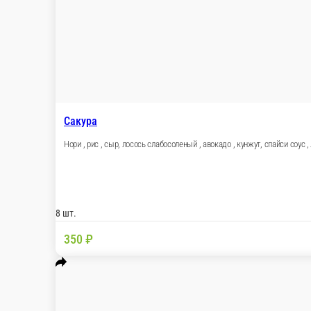
8 шт.
390 ₽
В корзину
Фила угорь
Рис , нори , сыр, угорь, соус унаги, кунжут
8 шт.
490 ₽
В корзину
Фила Тунец
Рис , нори , сыр, тунец
8 шт.
420 ₽
В корзину