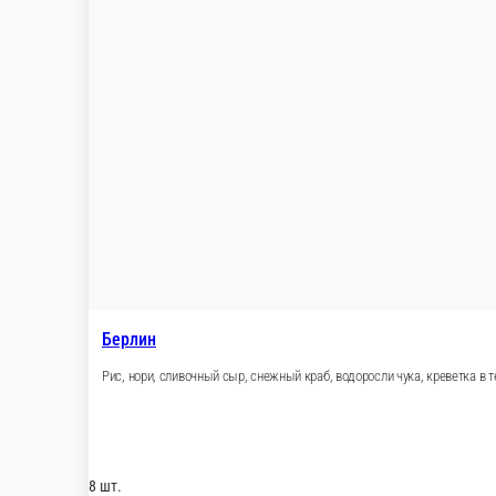
Фила лосось
Нори, рис, сыр, лосось.
8 шт.
470 ₽
В корзину
Калифорния
Нори, рис, сыр, лосось, огурец, икра масага.
8 шт.
420 ₽
В корзину
Калифорния угорь
Нори, рис, сыр, угорь, огурец, икра масага.
8 шт.
440 ₽
В корзину