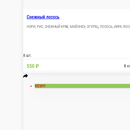
В корзину
Берлин
Рис, нори, сливочный сыр, снежный краб, водоросли чука, крев
8 шт.
470 ₽
В корзину
Фила креветка
Нори, рис, сыр, огурец, варёная креветка, лосось
8 шт.
490 ₽
В корзину
Канзас
Рис, нори, сливочный сыр, креветка, дайкон, огурец, икра маса