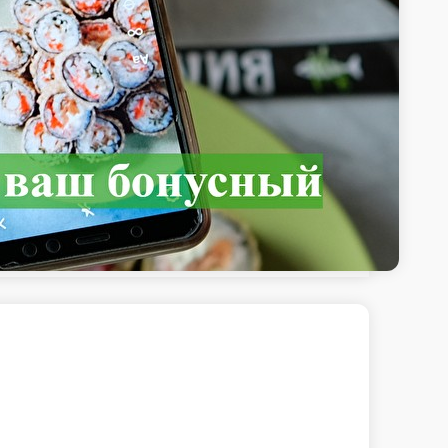
 Роллы
Классические роллы
Онигири
Суши
Спайс