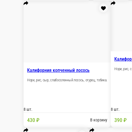
8 шт.
330 ₽
В корзину
Калифорния осьминог
Нори, рис, сыр, осьминог, огурец, икра масага.
8 шт.
380 ₽
В корзину
Калифорния кальмар
Нори, рис, сыр, кальмар, огурец, тобика.
8 шт.
380 ₽
В корзину
Калифорния креветка