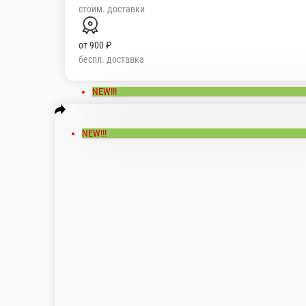
НОРИ, РИС, СЫР, МАНДАРИН, ЛОСОСЬ, СЛАДКИЙ ЧИЛ
8 шт.
450 ₽
В корзину
NEW!!!
Сакура
Нори , рис , сыр, лосось слабосоленый , авокадо , кунжут, спайс
8 шт.
350 ₽
В корзину
Деревенский
Рис, нори, курочка в панировке, помидор, сыр, бекон, перчик х
8 шт.
390 ₽