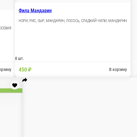
етка в темпуре, ореховый соус, кунжут
га