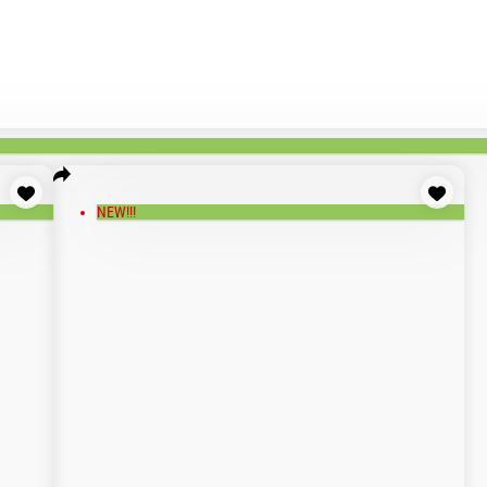
И, МАНДАРИН
и соус , лук зеленый
алапеньо, соус барбекю, лук фри