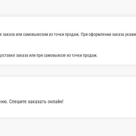
бульон, паста том ям, помидор черри, лайм, рис