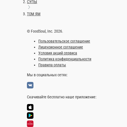
Острый суп
Лапша удон, гриб шитаки, лосось, угорь, креветка, тобика, имб
0.35 мл.
530 ₽
В корзину
Информация об оплате
Наличный расчёт
Оплата производится наличными курьеру при доставке заказа и
Картой
Оплата производится банковской картой курьеру при доставке 
ТОМ ЯМ
ТОМ ЯМ — всегда в наличии в нашем меню. Спешите заказать
Главная