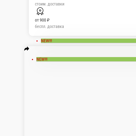
200 ₽
стоим. доставки
от
900 ₽
беспл. доставка
Мы рекомендуем
Популярное
КОМБО
Десерты
ВЕГАН
ПИЦЦА
С
Суши
WOK
СУПЫ
Закуски
Салаты
Гарниры
СОУСЫ
Напитки