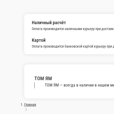
NEW!!!
ТОМ ЯМ
Креветки, лосось , мидия киви, кальмар, шампиньоны , рыбный 
0.4 мл.
630 ₽
В корзину