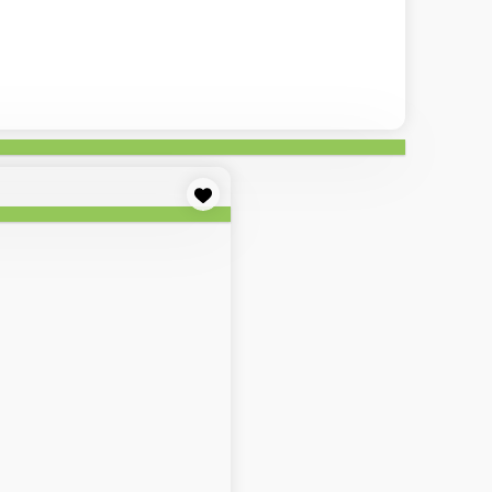
 Роллы
Классические роллы
Онигири
Суши
Спайс