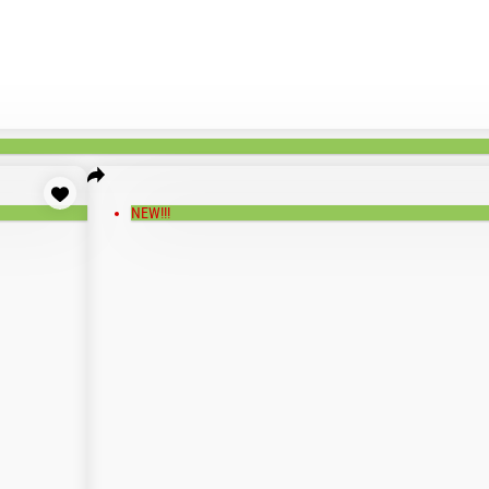
еты
Премиум роллы
Фирменные роллы
Горячие роллы
Запечённые