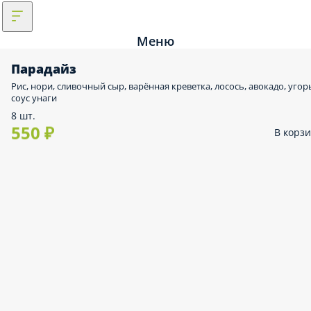
Меню
Парадайз
Рис, нори, сливочный сыр, варённая креветка, лосось, авокадо, угор
соус унаги
8 шт.
550 ₽
В корз